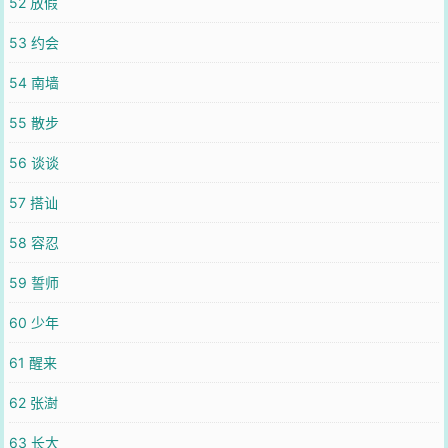
52 放假
53 约会
54 南墙
55 散步
56 谈谈
57 搭讪
58 容忍
59 誓师
60 少年
61 醒来
62 张澍
63 长大