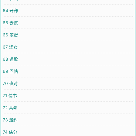
64 开窍
65 去疯
66 笨蛋
67 涩女
68 道歉
69 回帖
70 班对
71 情书
72 高考
73 邀约
74 估分