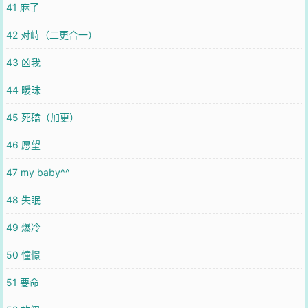
41 麻了
42 对峙（二更合一）
43 凶我
44 暧昧
45 死磕（加更）
46 愿望
47 my baby^^
48 失眠
49 爆冷
50 憧憬
51 要命