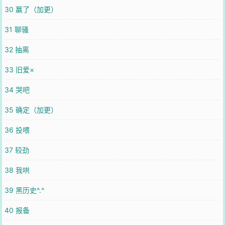
30 赢了（加更）
31 聊骚
32 抽离
33 旧爱×
34 哭吧
35 确定（加更）
36 投喂
37 较劲
38 我哄
39 黑历史^.^
40 报备