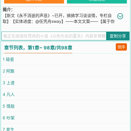
简介：
【新文《永不消逝的声息》~已开，搞搞学习谈谈情，专栏自
取】【实体进度：@任凭舟sway】——本文文案——【属于你
的我的初恋】毕业旅行结束那晚，一群人醉躺在海滩上。盛夏被海风
吹醒，她做了18年来最勇敢的事——她偷吻了张澍。蜻蜓点水，小心
复制分享
翼翼。可是，有人看到，那晚，是男孩先偷吻了女孩。克制隐忍，小
心翼翼。[人的一生只会经历一个夏天，其余的都只是和它做比
倒序
章节列表，第1章~ 98章/共98章
较。]****来自网络热评——《永不消逝的声息》文案——【搞搞学习
谈谈情】高二那年，袁知乙给赞助她上学、治病的企业家写了封感谢
1 碰瓷
信，没想到被企业家的儿子截获。祁聿看都不看一眼，把信扔进花圃
里，“住我家几天就想做我妈儿媳妇了？白日做梦。”袁知乙在心里
2 阿飘
骂：弱智。她没想到他这纨绔公子哥能考上东州大学。他没想到她这
听障少女能考上东州大学。【听觉信息处理国家重点实验室】招聘学
3 上道
生助理，两人狭路相逢。祁聿：“又来送情书？”袁知乙掏出实验室聘
任书，平淡开口：“白日做梦。”-东州大学智新社曾上传一段声场语
4 凡人
料，因涵盖的测听信息齐全被纳入语料库，所有开展听觉产品测试的
企业、实验室都将使用这段语料。有一天，一位测试人员经过反复调
5 情敌
试，从中听到了自家老板祁聿的声音。内容却与竞品公司的老板有关
——“袁知乙，你什么时候才会喜欢我，像我喜欢你一样，喜欢我。”-
6 吵架
【欲盖弥彰的心意是永不消逝的声息】-
您要是觉得《
以你为名的夏天
》还不错的话请不要忘记向您QQ群和微
7 差生