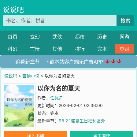
说说吧
搜索
首页
玄幻
武侠
都市
历史
网游
科幻
言情
其他
排行
完本
登录
↓↓↓
追看新章节，下载本站客户端无广告APP
说说吧
>
言情小说
> 以你为名的夏天
以你为名的夏天
作者：
任凭舟
更新时间：2026-02-01 02:36:00
状态：完本
最新章节：
98 2.1盛夏生日福利番外
加入书架
点击阅读