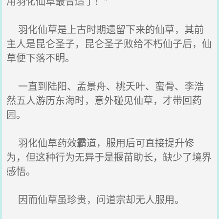
用羽化仙草最合适了！”
羽化仙草是上古时期遗留下来的仙草，其前
主人是昆仑圣子，昆仑圣子败给不朽仙子后，仙
草便下落不明。
一直到陆阳、孟景舟、桃夭叶、蛮骨、李浩
然五人游历东海时，意外碰见仙草，才带回药
园。
羽化仙草药效霸道，服用后可直接提升修
为，但这种行为无异于是揠苗助长，缺少了境界
感悟。
因而仙草虽珍贵，问道宗却无人服用。