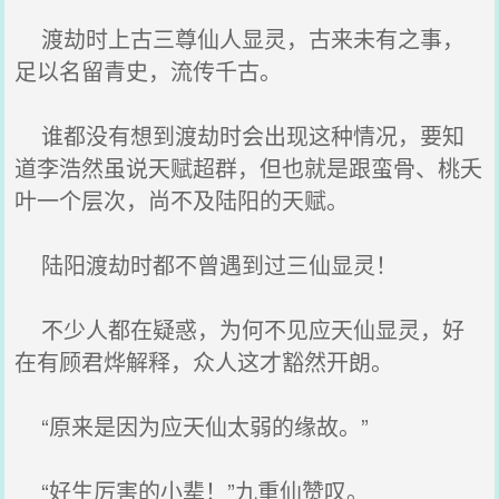
渡劫时上古三尊仙人显灵，古来未有之事，
足以名留青史，流传千古。
谁都没有想到渡劫时会出现这种情况，要知
道李浩然虽说天赋超群，但也就是跟蛮骨、桃夭
叶一个层次，尚不及陆阳的天赋。
陆阳渡劫时都不曾遇到过三仙显灵！
不少人都在疑惑，为何不见应天仙显灵，好
在有顾君烨解释，众人这才豁然开朗。
“原来是因为应天仙太弱的缘故。”
“好生厉害的小辈！”九重仙赞叹。