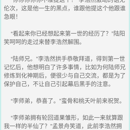
伦次，这是他一生的黑点，谁跟他提这个他跟谁
急眼！
“看起来你已经想起来第一世的经历了？”陆阳
笑呵呵的走过来替李浩然解围。
“陆师兄。”李浩然拱手恭敬拜道，得到第一世
记忆后，他想明白了许多事情，比如为何陆师兄
修炼到化神期后，便很少与自己交流，都是为了
保护自己，不让自己引起幕后黑手的注意。
“李师弟，恭喜了。”蛮骨和桃夭叶前来祝贺。
“李师弟拥有轮回道果雏形，如此一来就算跟
我一样的半仙了？”孟景舟笑道，此前李浩然拥