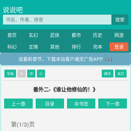
说说吧
搜索
首页
玄幻
武侠
都市
历史
网游
科幻
言情
其他
排行
完本
登录
追看新章节，下载本站客户端无广告APP
↓↓↓
字体
大
中
小
换手
关灯
番外二-《谁让他修仙的！》
上一章
目录
存书签
下一章
第(1/3)页