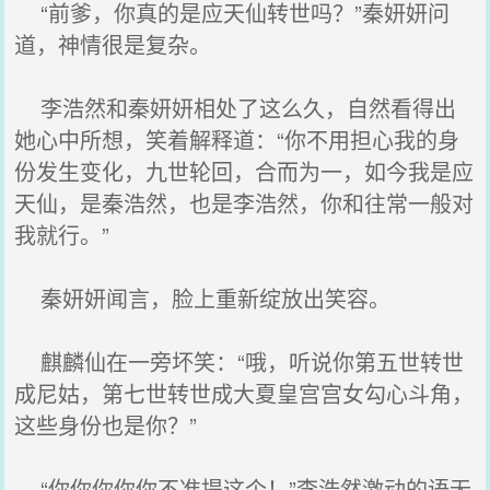
“前爹，你真的是应天仙转世吗？”秦妍妍问
道，神情很是复杂。
李浩然和秦妍妍相处了这么久，自然看得出
她心中所想，笑着解释道：“你不用担心我的身
份发生变化，九世轮回，合而为一，如今我是应
天仙，是秦浩然，也是李浩然，你和往常一般对
我就行。”
秦妍妍闻言，脸上重新绽放出笑容。
麒麟仙在一旁坏笑：“哦，听说你第五世转世
成尼姑，第七世转世成大夏皇宫宫女勾心斗角，
这些身份也是你？”
“你你你你你不准提这个！”李浩然激动的语无