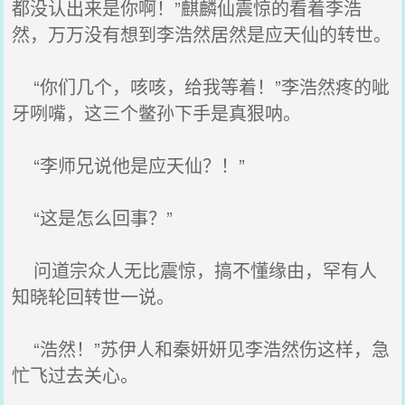
都没认出来是你啊！”麒麟仙震惊的看着李浩
然，万万没有想到李浩然居然是应天仙的转世。
“你们几个，咳咳，给我等着！”李浩然疼的呲
牙咧嘴，这三个鳖孙下手是真狠呐。
“李师兄说他是应天仙？！”
“这是怎么回事？”
问道宗众人无比震惊，搞不懂缘由，罕有人
知晓轮回转世一说。
“浩然！”苏伊人和秦妍妍见李浩然伤这样，急
忙飞过去关心。