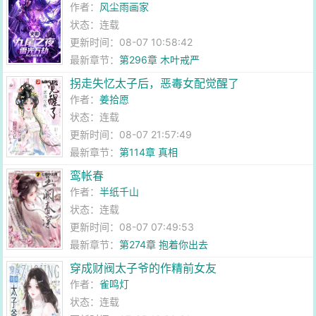
作者：
风尘雨画家
状态：连载
更新时间：08-07 10:58:42
最新章节：
第296章 木叶戒严
拐走失忆太子后，恶毒女配觉醒了
作者：
姜拾愿
状态：连载
更新时间：08-07 21:57:49
最新章节：
第114章 真相
鸾帐春
作者：
半纸千山
状态：连载
更新时间：08-07 07:49:53
最新章节：
第274章 抱着你出去
穿成财阀太子爷的作精前女友
作者：
雀鸣灯
状态：连载