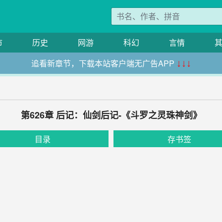
市
历史
网游
科幻
言情
追看新章节，下载本站客户端无广告APP
↓↓↓
第626章 后记：仙剑后记-《斗罗之灵珠神剑》
目录
存书签