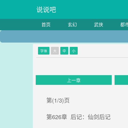
说说吧
首页
玄幻
武侠
都
字体
大
中
小
上一章
第(1/3)页
第626章 后记：仙剑后记