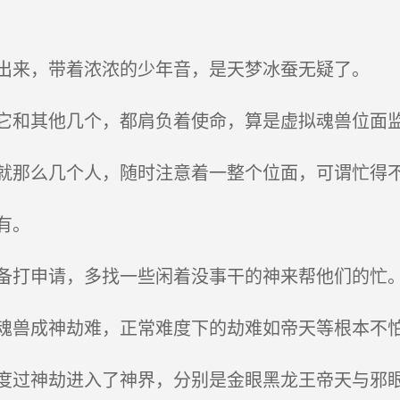
来，带着浓浓的少年音，是天梦冰蚕无疑了。
和其他几个，都肩负着使命，算是虚拟魂兽位面
那么几个人，随时注意着一整个位面，可谓忙得
有。
打申请，多找一些闲着没事干的神来帮他们的忙
兽成神劫难，正常难度下的劫难如帝天等根本不怕
过神劫进入了神界，分别是金眼黑龙王帝天与邪