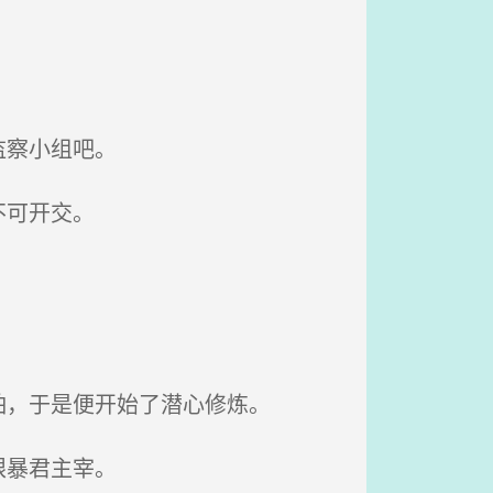
监察小组吧。
不可开交。
。
，于是便开始了潜心修炼。
眼暴君主宰。