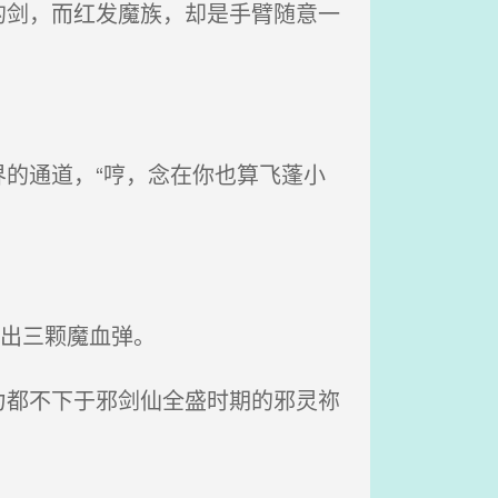
剑，而红发魔族，却是手臂随意一
的通道，“哼，念在你也算飞蓬小
出三颗魔血弹。
都不下于邪剑仙全盛时期的邪灵祢