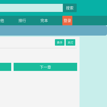
搜索
其他
排行
完本
登录
换手
关灯
下一章