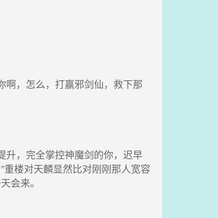
你啊，怎么，打赢邪剑仙，救下那
提升，完全掌控神魔剑的你，迟早
”重楼对天麟显然比对刚刚那人宽容
一天会来。