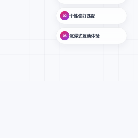
个性偏好匹配
02
沉浸式互动体验
03