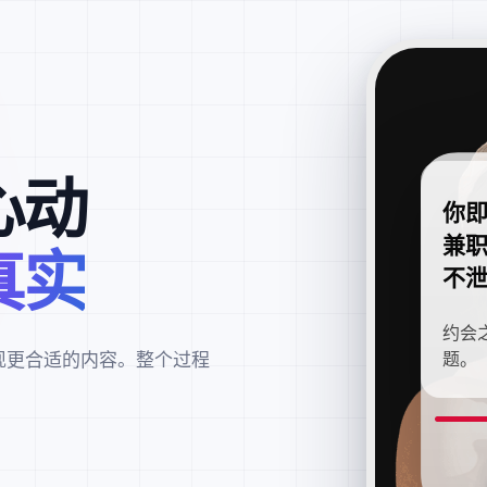
心动
你
兼
真实
不
约会
现更合适的内容。整个过程
题。