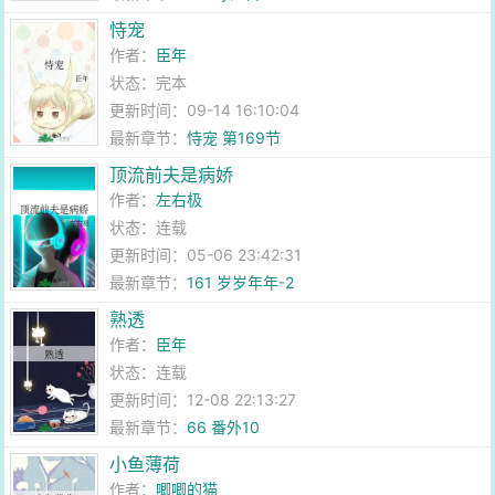
恃宠
作者：
臣年
状态：完本
更新时间：09-14 16:10:04
最新章节：
恃宠 第169节
顶流前夫是病娇
作者：
左右极
状态：连载
更新时间：05-06 23:42:31
最新章节：
161 岁岁年年-2
熟透
作者：
臣年
状态：连载
更新时间：12-08 22:13:27
最新章节：
66 番外10
小鱼薄荷
作者：
唧唧的猫