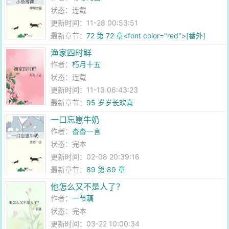
状态：连载
更新时间：11-28 00:53:51
最新章节：
72 第 72 章<font color="red">[番外]
渔家四时鲜
作者：
朽月十五
状态：连载
更新时间：11-13 06:43:23
最新章节：
95 岁岁长欢喜
一口忘崽牛奶
作者：
杳杳一言
状态：完本
更新时间：02-08 20:39:16
最新章节：
89 第 89 章
他怎么又不是人了？
作者：
一节藕
状态：完本
更新时间：03-22 10:00:34